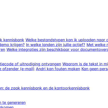
ak kennisbank
Welke bestandstypen kan ik uploaden naar d
demo krijgen?
In welke landen zijn jullie actief?
Met welke r
ren
Welke integraties zijn beschikbaar voor documentover
atiecode of uitnodiging ontvangen
Waarom is de tekst in m
e afzender (e-mail)
Andri kan fouten maken
Kan geen pers
n: de zaak kennisbank en de kantoorkennisbank
 te genereren
orkomen