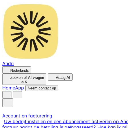
Andri
Nederlands
Zoeken of AI vragen
Vraag AI
⌘
K
Home
App
Neem contact op
Account en facturering
Uw bedrijf instellen en een abonnement activeren op And
factuur nadat de betaling is geïncasseerd?
Hoe kan ik m