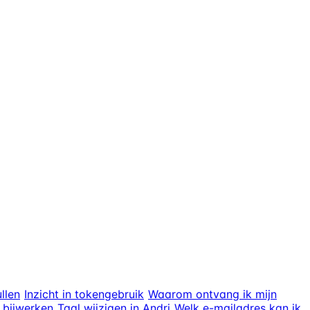
llen
Inzicht in tokengebruik
Waarom ontvang ik mijn
 bijwerken
Taal wijzigen in Andri
Welk e-mailadres kan ik