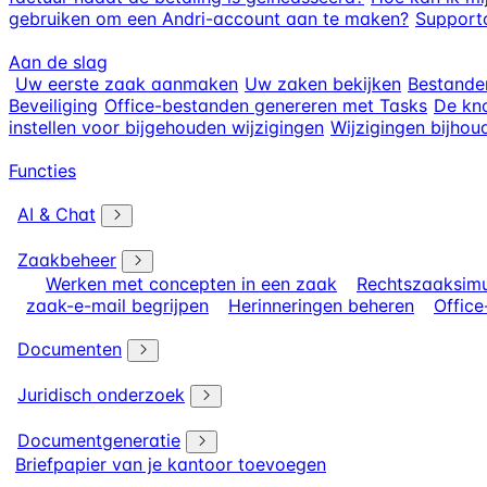
gebruiken om een Andri-account aan te maken?
Supportc
Aan de slag
Uw eerste zaak aanmaken
Uw zaken bekijken
Bestande
Beveiliging
Office-bestanden genereren met Tasks
De kno
instellen voor bijgehouden wijzigingen
Wijzigingen bijhou
Functies
AI & Chat
Zaakbeheer
Werken met concepten in een zaak
Rechtszaaksimu
zaak-e-mail begrijpen
Herinneringen beheren
Offic
Documenten
Juridisch onderzoek
Documentgeneratie
Briefpapier van je kantoor toevoegen