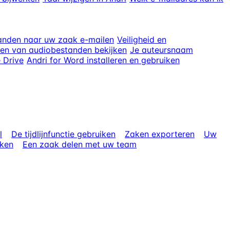
anden naar uw zaak e-mailen
Veiligheid en
ten van audiobestanden bekijken
Je auteursnaam
 Drive
Andri for Word installeren en gebruiken
l
De tijdlijnfunctie gebruiken
Zaken exporteren
Uw
jken
Een zaak delen met uw team