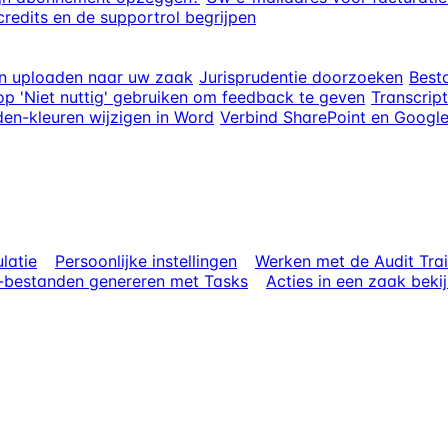
redits en de supportrol begrijpen
n uploaden naar uw zaak
Jurisprudentie doorzoeken
Best
p 'Niet nuttig' gebruiken om feedback te geven
Transcrip
den-kleuren wijzigen in Word
Verbind SharePoint en Google
latie
Persoonlijke instellingen
Werken met de Audit Trai
e-bestanden genereren met Tasks
Acties in een zaak beki