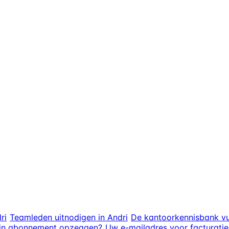
ri
Teamleden uitnodigen in Andri
De kantoorkennisbank vu
ijn abonnement opzeggen?
Uw e-mailadres voor facturatie