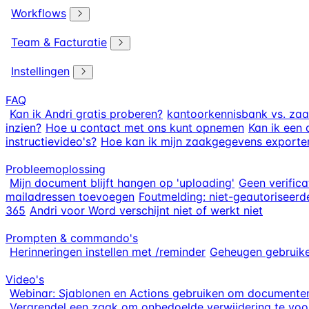
Workflows
Team & Facturatie
Instellingen
FAQ
Kan ik Andri gratis proberen?
kantoorkennisbank vs. za
inzien?
Hoe u contact met ons kunt opnemen
Kan ik een 
instructievideo's?
Hoe kan ik mijn zaakgegevens exporte
Probleemoplossing
Mijn document blijft hangen op 'uploading'
Geen verific
mailadressen toevoegen
Foutmelding: niet-geautoriseerd
365
Andri voor Word verschijnt niet of werkt niet
Prompten & commando's
Herinneringen instellen met /reminder
Geheugen gebruike
Video's
Webinar: Sjablonen en Actions gebruiken om documenten
Vergrendel een zaak om onbedoelde verwijdering te vo