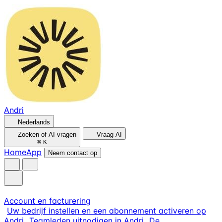
Andri
Nederlands
Zoeken of AI vragen
Vraag AI
⌘
K
Home
App
Neem contact op
Account en facturering
Uw bedrijf instellen en een abonnement activeren op
Andri
Teamleden uitnodigen in Andri
De