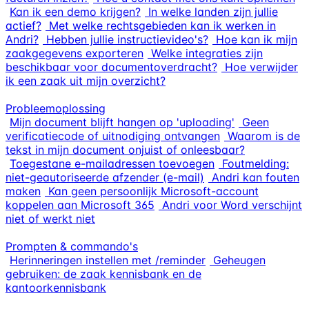
Kan ik een demo krijgen?
In welke landen zijn jullie
actief?
Met welke rechtsgebieden kan ik werken in
Andri?
Hebben jullie instructievideo's?
Hoe kan ik mijn
zaakgegevens exporteren
Welke integraties zijn
beschikbaar voor documentoverdracht?
Hoe verwijder
ik een zaak uit mijn overzicht?
Probleemoplossing
Mijn document blijft hangen op 'uploading'
Geen
verificatiecode of uitnodiging ontvangen
Waarom is de
tekst in mijn document onjuist of onleesbaar?
Toegestane e-mailadressen toevoegen
Foutmelding:
niet-geautoriseerde afzender (e-mail)
Andri kan fouten
maken
Kan geen persoonlijk Microsoft-account
koppelen aan Microsoft 365
Andri voor Word verschijnt
niet of werkt niet
Prompten & commando's
Herinneringen instellen met /reminder
Geheugen
gebruiken: de zaak kennisbank en de
kantoorkennisbank