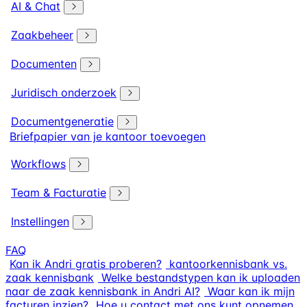
AI & Chat
Zaakbeheer
Documenten
Juridisch onderzoek
Documentgeneratie
Briefpapier van je kantoor toevoegen
Workflows
Team & Facturatie
Instellingen
FAQ
Kan ik Andri gratis proberen?
kantoorkennisbank vs.
zaak kennisbank
Welke bestandstypen kan ik uploaden
naar de zaak kennisbank in Andri AI?
Waar kan ik mijn
facturen inzien?
Hoe u contact met ons kunt opnemen