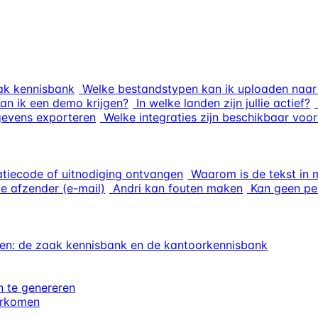
ak kennisbank
Welke bestandstypen kan ik uploaden naar 
an ik een demo krijgen?
In welke landen zijn jullie actief?
gevens exporteren
Welke integraties zijn beschikbaar vo
atiecode of uitnodiging ontvangen
Waarom is de tekst in 
e afzender (e-mail)
Andri kan fouten maken
Kan geen pe
en: de zaak kennisbank en de kantoorkennisbank
 te genereren
orkomen