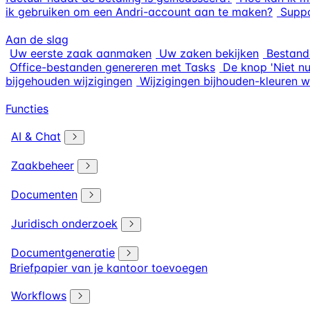
ik gebruiken om een Andri-account aan te maken?
Suppo
Aan de slag
Uw eerste zaak aanmaken
Uw zaken bekijken
Bestand
Office-bestanden genereren met Tasks
De knop 'Niet n
bijgehouden wijzigingen
Wijzigingen bijhouden-kleuren w
Functies
AI & Chat
Zaakbeheer
Documenten
Juridisch onderzoek
Documentgeneratie
Briefpapier van je kantoor toevoegen
Workflows