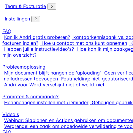
Team & Facturatie
Instellingen
FAQ
Kan ik Andri gratis proberen?
kantoorkennisbank vs. za
facturen inzien?
Hoe u contact met ons kunt opnemen
K
Hebben jullie instructievideo's?
Hoe kan ik mijn zaakge
mijn overzicht?
Probleemoplossing
Mijn document blijft hangen op 'uploading'
Geen verific
mailadressen toevoegen
Foutmelding: niet-geautoriseerd
Andri voor Word verschijnt niet of werkt niet
Prompten & commando's
Herinneringen instellen met /reminder
Geheugen gebruik
Video's
Webinar: Sjablonen en Actions gebruiken om documenten
Vergrendel een zaak om onbedoelde verwijdering te vo
FAQ