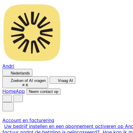
Andri
Nederlands
Zoeken of AI vragen
Vraag AI
⌘
K
Home
App
Neem contact op
Account en facturering
Uw bedrijf instellen en een abonnement activeren op And
factuur nadat de betaling is geïncasseerd?
Hoe kan ik 