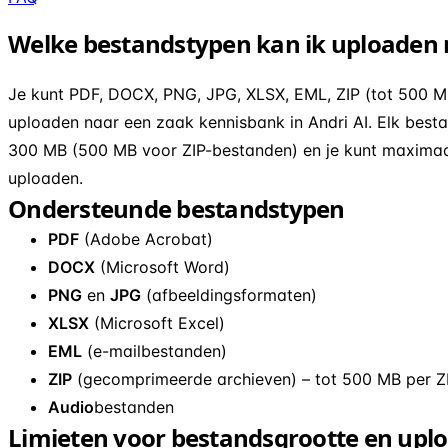
Welke bestandstypen kan ik uploaden n
Je kunt PDF, DOCX, PNG, JPG, XLSX, EML, ZIP (tot 500 
uploaden naar een zaak kennisbank in Andri AI. Elk besta
300 MB (500 MB voor ZIP-bestanden) en je kunt maximaal
uploaden.
Ondersteunde bestandstypen
PDF
(Adobe Acrobat)
DOCX
(Microsoft Word)
PNG
en
JPG
(afbeeldingsformaten)
XLSX
(Microsoft Excel)
EML
(e-mailbestanden)
ZIP
(gecomprimeerde archieven) – tot 500 MB per Z
Audio
bestanden
Limieten voor bestandsgrootte en upl