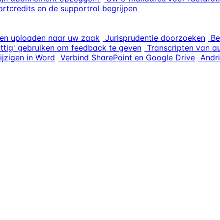
rtcredits en de supportrol begrijpen
en uploaden naar uw zaak
Jurisprudentie doorzoeken
Be
uttig' gebruiken om feedback te geven
Transcripten van a
ijzigen in Word
Verbind SharePoint en Google Drive
Andri