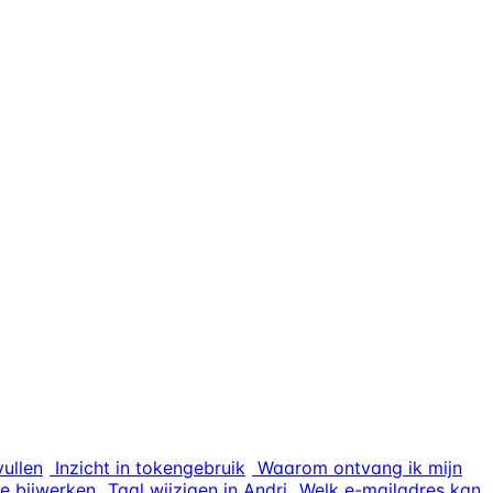
ullen
Inzicht in tokengebruik
Waarom ontvang ik mijn
e bijwerken
Taal wijzigen in Andri
Welk e-mailadres kan