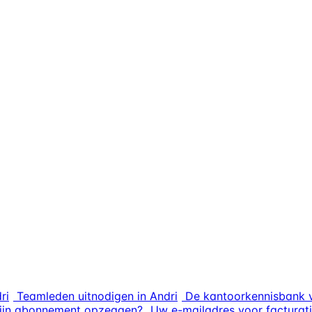
ri
Teamleden uitnodigen in Andri
De kantoorkennisbank v
mijn abonnement opzeggen?
Uw e-mailadres voor facturati