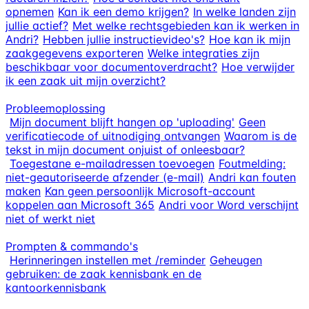
opnemen
Kan ik een demo krijgen?
In welke landen zijn
jullie actief?
Met welke rechtsgebieden kan ik werken in
Andri?
Hebben jullie instructievideo's?
Hoe kan ik mijn
zaakgegevens exporteren
Welke integraties zijn
beschikbaar voor documentoverdracht?
Hoe verwijder
ik een zaak uit mijn overzicht?
Probleemoplossing
Mijn document blijft hangen op 'uploading'
Geen
verificatiecode of uitnodiging ontvangen
Waarom is de
tekst in mijn document onjuist of onleesbaar?
Toegestane e-mailadressen toevoegen
Foutmelding:
niet-geautoriseerde afzender (e-mail)
Andri kan fouten
maken
Kan geen persoonlijk Microsoft-account
koppelen aan Microsoft 365
Andri voor Word verschijnt
niet of werkt niet
Prompten & commando's
Herinneringen instellen met /reminder
Geheugen
gebruiken: de zaak kennisbank en de
kantoorkennisbank