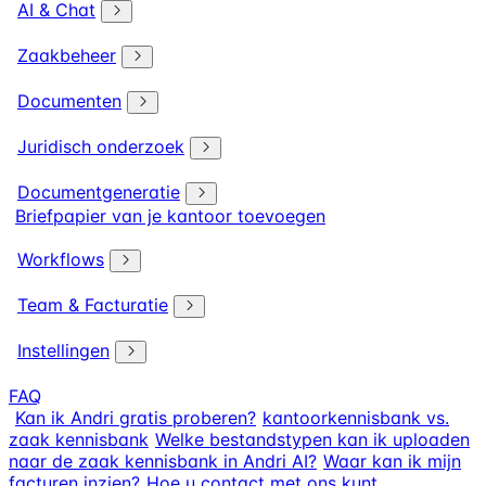
AI & Chat
Zaakbeheer
Documenten
Juridisch onderzoek
Documentgeneratie
Briefpapier van je kantoor toevoegen
Workflows
Team & Facturatie
Instellingen
FAQ
Kan ik Andri gratis proberen?
kantoorkennisbank vs.
zaak kennisbank
Welke bestandstypen kan ik uploaden
naar de zaak kennisbank in Andri AI?
Waar kan ik mijn
facturen inzien?
Hoe u contact met ons kunt