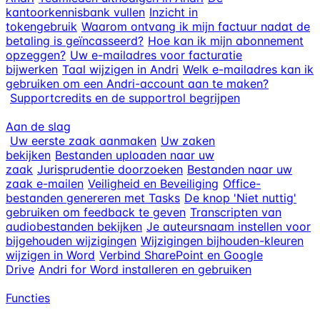
kantoorkennisbank vullen
Inzicht in
tokengebruik
Waarom ontvang ik mijn factuur nadat de
betaling is geïncasseerd?
Hoe kan ik mijn abonnement
opzeggen?
Uw e-mailadres voor facturatie
bijwerken
Taal wijzigen in Andri
Welk e-mailadres kan ik
gebruiken om een Andri-account aan te maken?
Supportcredits en de supportrol begrijpen
Aan de slag
Uw eerste zaak aanmaken
Uw zaken
bekijken
Bestanden uploaden naar uw
zaak
Jurisprudentie doorzoeken
Bestanden naar uw
zaak e-mailen
Veiligheid en Beveiliging
Office-
bestanden genereren met Tasks
De knop 'Niet nuttig'
gebruiken om feedback te geven
Transcripten van
audiobestanden bekijken
Je auteursnaam instellen voor
bijgehouden wijzigingen
Wijzigingen bijhouden-kleuren
wijzigen in Word
Verbind SharePoint en Google
Drive
Andri for Word installeren en gebruiken
Functies