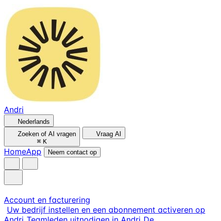
Andri
Nederlands
Zoeken of AI vragen
Vraag AI
⌘
K
Home
App
Neem contact op
Account en facturering
Uw bedrijf instellen en een abonnement activeren op
Andri
Teamleden uitnodigen in Andri
De