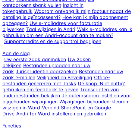
kantoorkennisbank vullen
Inzicht in
tokengebruik
Waarom ontvang ik mijn factuur nadat de
betaling is geïncasseerd?
Hoe kan ik mijn abonnement
opzeggen?
Uw e-mailadres voor facturatie
bijwerken
Taal wijzigen in Andri
Welk e-mailadres kan ik
gebruiken om een Andri-account aan te maken?
Supportcredits en de supportrol begrijpen
Aan de slag
Uw eerste zaak aanmaken
Uw zaken
bekijken
Bestanden uploaden naar uw
zaak
Jurisprudentie doorzoeken
Bestanden naar uw
zaak e-mailen
Veiligheid en Beveiliging
Office-
bestanden genereren met Tasks
De knop 'Niet nuttig'
gebruiken om feedback te geven
Transcripten van
audiobestanden bekijken
Je auteursnaam instellen voor
bijgehouden wijzigingen
Wijzigingen bijhouden-kleuren
wijzigen in Word
Verbind SharePoint en Google
Drive
Andri for Word installeren en gebruiken
Functies