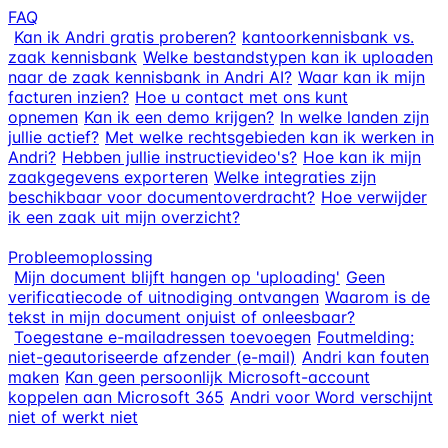
FAQ
Kan ik Andri gratis proberen?
kantoorkennisbank vs.
zaak kennisbank
Welke bestandstypen kan ik uploaden
naar de zaak kennisbank in Andri AI?
Waar kan ik mijn
facturen inzien?
Hoe u contact met ons kunt
opnemen
Kan ik een demo krijgen?
In welke landen zijn
jullie actief?
Met welke rechtsgebieden kan ik werken in
Andri?
Hebben jullie instructievideo's?
Hoe kan ik mijn
zaakgegevens exporteren
Welke integraties zijn
beschikbaar voor documentoverdracht?
Hoe verwijder
ik een zaak uit mijn overzicht?
Probleemoplossing
Mijn document blijft hangen op 'uploading'
Geen
verificatiecode of uitnodiging ontvangen
Waarom is de
tekst in mijn document onjuist of onleesbaar?
Toegestane e-mailadressen toevoegen
Foutmelding:
niet-geautoriseerde afzender (e-mail)
Andri kan fouten
maken
Kan geen persoonlijk Microsoft-account
koppelen aan Microsoft 365
Andri voor Word verschijnt
niet of werkt niet