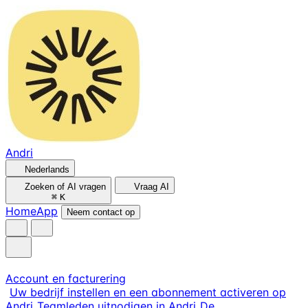
Andri
Nederlands
Zoeken of AI vragen
Vraag AI
⌘
K
Home
App
Neem contact op
Account en facturering
Uw bedrijf instellen en een abonnement activeren op
Andri
Teamleden uitnodigen in Andri
De