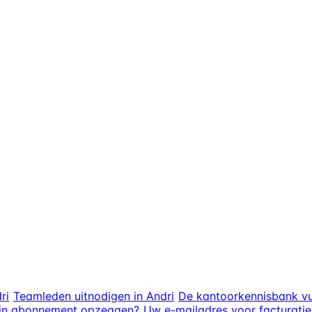
ri
Teamleden uitnodigen in Andri
De kantoorkennisbank vu
ijn abonnement opzeggen?
Uw e-mailadres voor facturatie