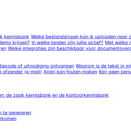
ak kennisbank
Welke bestandstypen kan ik uploaden naar d
demo krijgen?
In welke landen zijn jullie actief?
Met welke r
ren
Welke integraties zijn beschikbaar voor documentover
atiecode of uitnodiging ontvangen
Waarom is de tekst in m
e afzender (e-mail)
Andri kan fouten maken
Kan geen pers
n: de zaak kennisbank en de kantoorkennisbank
 te genereren
orkomen