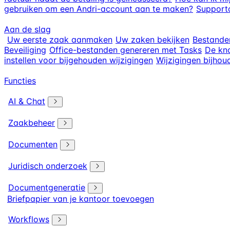
gebruiken om een Andri-account aan te maken?
Supportc
Aan de slag
Uw eerste zaak aanmaken
Uw zaken bekijken
Bestande
Beveiliging
Office-bestanden genereren met Tasks
De kno
instellen voor bijgehouden wijzigingen
Wijzigingen bijhou
Functies
AI & Chat
Zaakbeheer
Documenten
Juridisch onderzoek
Documentgeneratie
Briefpapier van je kantoor toevoegen
Workflows