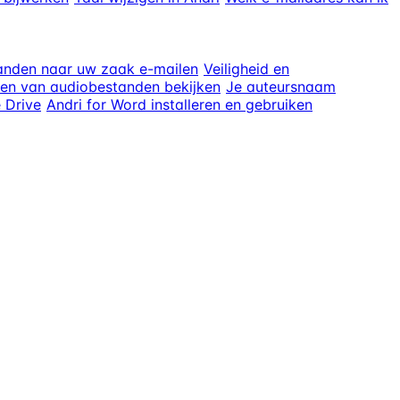
anden naar uw zaak e-mailen
Veiligheid en
ten van audiobestanden bekijken
Je auteursnaam
 Drive
Andri for Word installeren en gebruiken