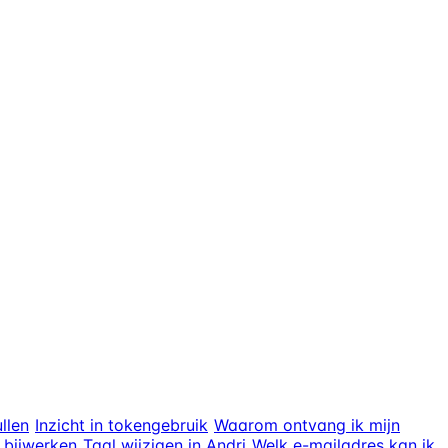
llen
Inzicht in tokengebruik
Waarom ontvang ik mijn
 bijwerken
Taal wijzigen in Andri
Welk e-mailadres kan ik