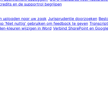
redits en de supportrol begrijpen
n uploaden naar uw zaak
Jurisprudentie doorzoeken
Best
p 'Niet nuttig' gebruiken om feedback te geven
Transcrip
den-kleuren wijzigen in Word
Verbind SharePoint en Google