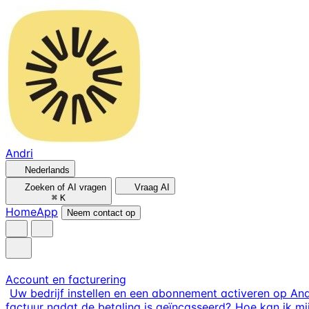
Andri
Nederlands
Zoeken of AI vragen
Vraag AI
⌘
K
Home
App
Neem contact op
Account en facturering
Uw bedrijf instellen en een abonnement activeren op And
factuur nadat de betaling is geïncasseerd?
Hoe kan ik m