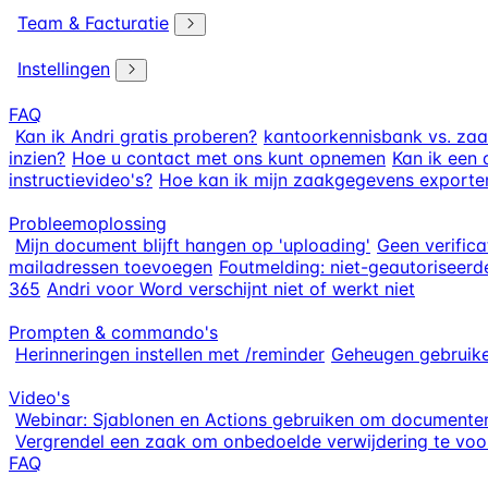
Team & Facturatie
Instellingen
FAQ
Kan ik Andri gratis proberen?
kantoorkennisbank vs. za
inzien?
Hoe u contact met ons kunt opnemen
Kan ik een 
instructievideo's?
Hoe kan ik mijn zaakgegevens exporte
Probleemoplossing
Mijn document blijft hangen op 'uploading'
Geen verific
mailadressen toevoegen
Foutmelding: niet-geautoriseerd
365
Andri voor Word verschijnt niet of werkt niet
Prompten & commando's
Herinneringen instellen met /reminder
Geheugen gebruike
Video's
Webinar: Sjablonen en Actions gebruiken om documenten
Vergrendel een zaak om onbedoelde verwijdering te vo
FAQ