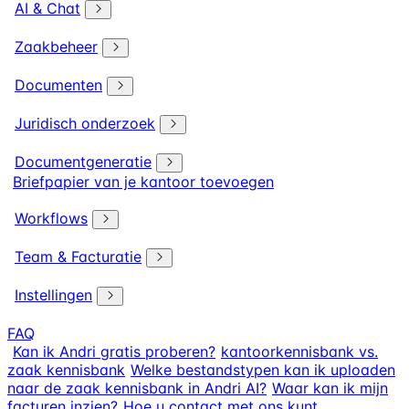
AI & Chat
Zaakbeheer
Documenten
Juridisch onderzoek
Documentgeneratie
Briefpapier van je kantoor toevoegen
Workflows
Team & Facturatie
Instellingen
FAQ
Kan ik Andri gratis proberen?
kantoorkennisbank vs.
zaak kennisbank
Welke bestandstypen kan ik uploaden
naar de zaak kennisbank in Andri AI?
Waar kan ik mijn
facturen inzien?
Hoe u contact met ons kunt