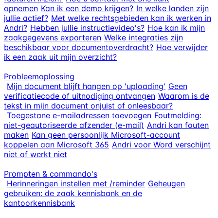
opnemen
Kan ik een demo krijgen?
In welke landen zijn
jullie actief?
Met welke rechtsgebieden kan ik werken in
Andri?
Hebben jullie instructievideo's?
Hoe kan ik mijn
zaakgegevens exporteren
Welke integraties zijn
beschikbaar voor documentoverdracht?
Hoe verwijder
ik een zaak uit mijn overzicht?
Probleemoplossing
Mijn document blijft hangen op 'uploading'
Geen
verificatiecode of uitnodiging ontvangen
Waarom is de
tekst in mijn document onjuist of onleesbaar?
Toegestane e-mailadressen toevoegen
Foutmelding:
niet-geautoriseerde afzender (e-mail)
Andri kan fouten
maken
Kan geen persoonlijk Microsoft-account
koppelen aan Microsoft 365
Andri voor Word verschijnt
niet of werkt niet
Prompten & commando's
Herinneringen instellen met /reminder
Geheugen
gebruiken: de zaak kennisbank en de
kantoorkennisbank