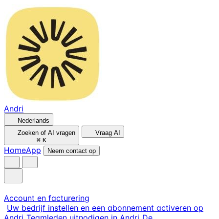
Andri
Nederlands
Zoeken of AI vragen
Vraag AI
⌘
K
Home
App
Neem contact op
Account en facturering
Uw bedrijf instellen en een abonnement activeren op
Andri
Teamleden uitnodigen in Andri
De