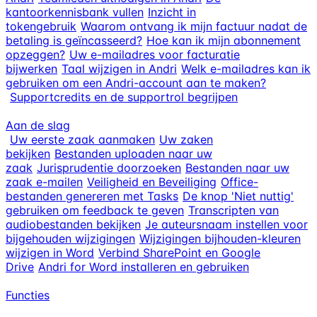
kantoorkennisbank vullen
Inzicht in
tokengebruik
Waarom ontvang ik mijn factuur nadat de
betaling is geïncasseerd?
Hoe kan ik mijn abonnement
opzeggen?
Uw e-mailadres voor facturatie
bijwerken
Taal wijzigen in Andri
Welk e-mailadres kan ik
gebruiken om een Andri-account aan te maken?
Supportcredits en de supportrol begrijpen
Aan de slag
Uw eerste zaak aanmaken
Uw zaken
bekijken
Bestanden uploaden naar uw
zaak
Jurisprudentie doorzoeken
Bestanden naar uw
zaak e-mailen
Veiligheid en Beveiliging
Office-
bestanden genereren met Tasks
De knop 'Niet nuttig'
gebruiken om feedback te geven
Transcripten van
audiobestanden bekijken
Je auteursnaam instellen voor
bijgehouden wijzigingen
Wijzigingen bijhouden-kleuren
wijzigen in Word
Verbind SharePoint en Google
Drive
Andri for Word installeren en gebruiken
Functies