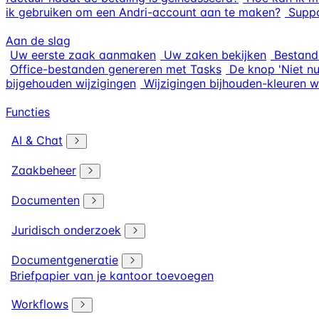
ik gebruiken om een Andri-account aan te maken?
Suppo
Aan de slag
Uw eerste zaak aanmaken
Uw zaken bekijken
Bestand
Office-bestanden genereren met Tasks
De knop 'Niet n
bijgehouden wijzigingen
Wijzigingen bijhouden-kleuren w
Functies
AI & Chat
Zaakbeheer
Documenten
Juridisch onderzoek
Documentgeneratie
Briefpapier van je kantoor toevoegen
Workflows