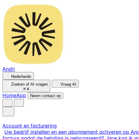
Andri
Nederlands
Zoeken of AI vragen
Vraag AI
⌘
K
Home
App
Neem contact op
Account en facturering
Uw bedrijf instellen en een abonnement activeren op And
factuur nadat de betaling is geïncasseerd?
Hoe kan ik 