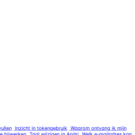
ullen
Inzicht in tokengebruik
Waarom ontvang ik mijn
e bijwerken
Taal wijzigen in Andri
Welk e-mailadres kan