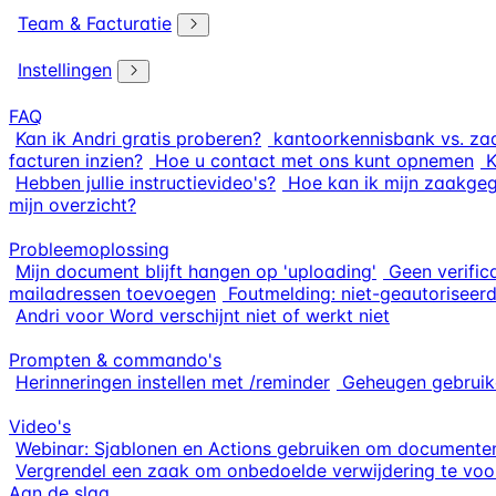
Team & Facturatie
Instellingen
FAQ
Kan ik Andri gratis proberen?
kantoorkennisbank vs. za
facturen inzien?
Hoe u contact met ons kunt opnemen
K
Hebben jullie instructievideo's?
Hoe kan ik mijn zaakge
mijn overzicht?
Probleemoplossing
Mijn document blijft hangen op 'uploading'
Geen verific
mailadressen toevoegen
Foutmelding: niet-geautoriseerd
Andri voor Word verschijnt niet of werkt niet
Prompten & commando's
Herinneringen instellen met /reminder
Geheugen gebruik
Video's
Webinar: Sjablonen en Actions gebruiken om documenten
Vergrendel een zaak om onbedoelde verwijdering te vo
Aan de slag