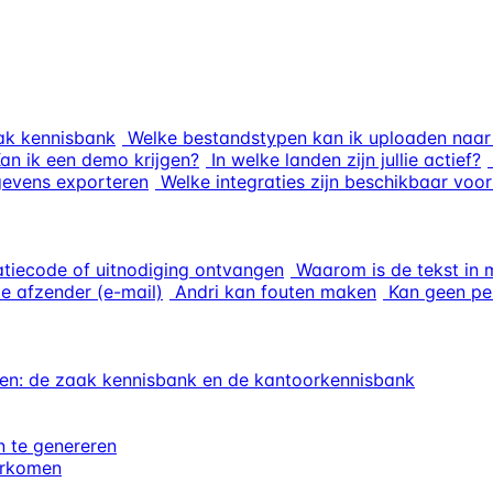
ak kennisbank
Welke bestandstypen kan ik uploaden naar 
an ik een demo krijgen?
In welke landen zijn jullie actief?
gevens exporteren
Welke integraties zijn beschikbaar vo
atiecode of uitnodiging ontvangen
Waarom is de tekst in 
e afzender (e-mail)
Andri kan fouten maken
Kan geen pe
en: de zaak kennisbank en de kantoorkennisbank
 te genereren
orkomen