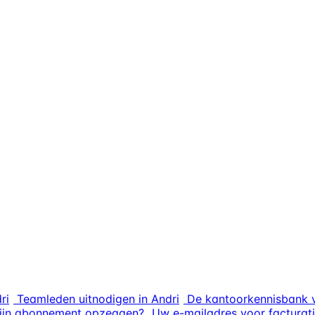
ri
Teamleden uitnodigen in Andri
De kantoorkennisbank v
mijn abonnement opzeggen?
Uw e-mailadres voor facturati