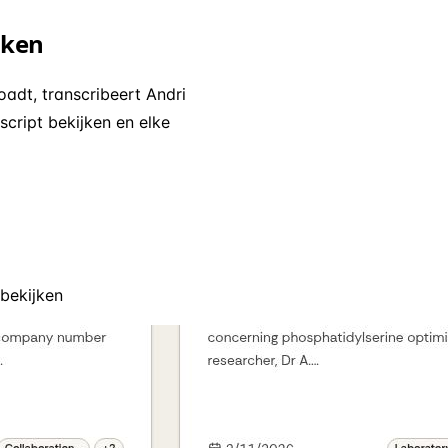
jken
dt, transcribeert Andri
cript bekijken en elke
 bekijken