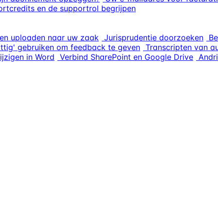
rtcredits en de supportrol begrijpen
en uploaden naar uw zaak
Jurisprudentie doorzoeken
Be
uttig' gebruiken om feedback te geven
Transcripten van a
ijzigen in Word
Verbind SharePoint en Google Drive
Andri