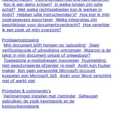
Kan ik een demo krijgen?
In welke landen zijn jullie
actief?
Met welke rechtsgebieden kan ik werken in
Andri?
Hebben jullie instructievideo's?
Hoe kan ik mijn
zaakgegevens exporteren
Welke integraties zijn
beschikbaar voor documentoverdracht?
Hoe verwijder
ik een zaak uit mijn overzicht?
Probleemoplossing
Mijn document blijft hangen op 'uploading'
Geen
verificatiecode of uitnodiging ontvangen
Waarom is de
tekst in mijn document onjuist of onleesbaar?
Toegestane e-mailadressen toevoegen
Foutmelding:
niet-geautoriseerde afzender (e-mail)
Andri kan fouten
maken
Kan geen persoonlijk Microsoft-account
koppelen aan Microsoft 365
Andri voor Word verschijnt
niet of werkt niet
Prompten & commando's
Herinneringen instellen met /reminder
Geheugen
gebruiken: de zaak kennisbank en de
kantoorkennisbank