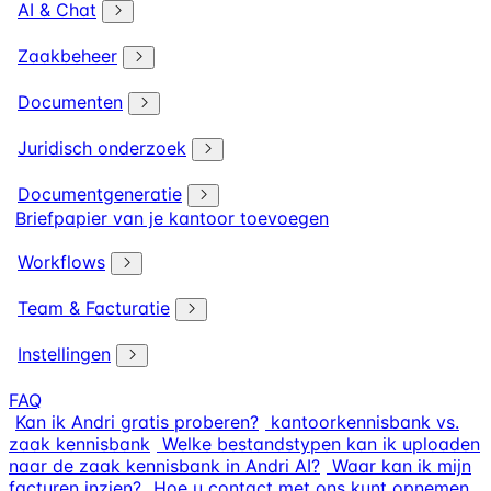
AI & Chat
Zaakbeheer
Documenten
Juridisch onderzoek
Documentgeneratie
Briefpapier van je kantoor toevoegen
Workflows
Team & Facturatie
Instellingen
FAQ
Kan ik Andri gratis proberen?
kantoorkennisbank vs.
zaak kennisbank
Welke bestandstypen kan ik uploaden
naar de zaak kennisbank in Andri AI?
Waar kan ik mijn
facturen inzien?
Hoe u contact met ons kunt opnemen