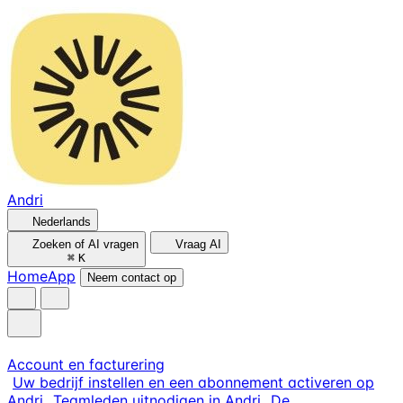
Andri
Nederlands
Zoeken of AI vragen
Vraag AI
⌘
K
Home
App
Neem contact op
Account en facturering
Uw bedrijf instellen en een abonnement activeren op
Andri
Teamleden uitnodigen in Andri
De