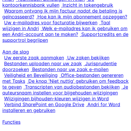
kantoorkennisbank vullen
Inzicht in tokengebruik
Waarom ontvang ik mijn factuur nadat de betaling is
geïncasseerd?
Hoe kan ik mijn abonnement opzeggen?
Uw e-mailadres voor facturatie bijwerken
Taal
wijzigen in Andri
Welk e-mailadres kan ik gebruiken om
een Andri-account aan te maken?
Supportcredits en de
supportrol begrijpen
Aan de slag
Uw eerste zaak aanmaken
Uw zaken bekijken
Bestanden uploaden naar uw zaak
Jurisprudentie
doorzoeken
Bestanden naar uw zaak e-mailen
Veiligheid en Beveiliging
Office-bestanden genereren
met Tasks
De knop 'Niet nuttig' gebruiken om feedback
te geven
Transcripten van audiobestanden bekijken
Je
auteursnaam instellen voor bijgehouden wijzigingen
Wijzigingen bijhouden-kleuren wijzigen in Word
Verbind SharePoint en Google Drive
Andri for Word
installeren en gebruiken
Functies