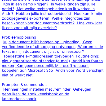
Kan ik een demo krijgen?
In welke landen zijn jullie
actief?
Met welke rechtsgebieden kan ik werken in
Andri?
Hebben jullie instructievideo's?
Hoe kan ik mijn
zaakgegevens exporteren
Welke integraties zijn
beschikbaar voor documentoverdracht?
Hoe verwijder
ik een zaak uit mijn overzicht?
Probleemoplossing
Mijn document blijft hangen op 'uploading'
Geen
verificatiecode of uitnodiging ontvangen
Waarom is de
tekst in mijn document onjuist of onleesbaar?
Toegestane e-mailadressen toevoegen
Foutmelding:
niet-geautoriseerde afzender (e-mail)
Andri kan fouten
maken
Kan geen persoonlijk Microsoft-account
koppelen aan Microsoft 365
Andri voor Word verschijnt
niet of werkt niet
Prompten & commando's
Herinneringen instellen met /reminder
Geheugen
gebruiken: de zaak kennisbank en de
kantoorkennisbank