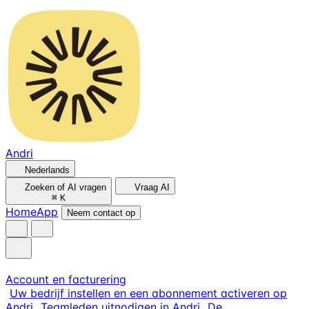
Andri
Nederlands
Zoeken of AI vragen
Vraag AI
⌘
K
Home
App
Neem contact op
Account en facturering
Uw bedrijf instellen en een abonnement activeren op
Andri
Teamleden uitnodigen in Andri
De