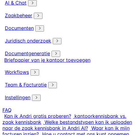
AI & Chat
Zaakbeheer
Documenten
Juridisch onderzoek
Documentgeneratie
Briefpapier van je kantoor toevoegen
Workflows
Team & Facturatie
Instellingen
FAQ
Kan ik Andri gratis proberen?
kantoorkennisbank vs.
zaak kennisbank
Welke bestandstypen kan ik uploaden
naar de zaak kennisbank in Andri AI?
Waar kan ik mijn
facturen inzien?
Hoe u contact met ons kunt opnemen