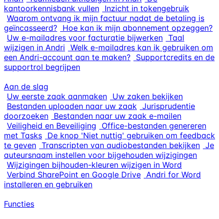
kantoorkennisbank vullen
Inzicht in tokengebruik
Waarom ontvang ik mijn factuur nadat de betaling is
geïncasseerd?
Hoe kan ik mijn abonnement opzeggen?
Uw e-mailadres voor facturatie bijwerken
Taal
wijzigen in Andri
Welk e-mailadres kan ik gebruiken om
een Andri-account aan te maken?
Supportcredits en de
supportrol begrijpen
Aan de slag
Uw eerste zaak aanmaken
Uw zaken bekijken
Bestanden uploaden naar uw zaak
Jurisprudentie
doorzoeken
Bestanden naar uw zaak e-mailen
Veiligheid en Beveiliging
Office-bestanden genereren
met Tasks
De knop 'Niet nuttig' gebruiken om feedback
te geven
Transcripten van audiobestanden bekijken
Je
auteursnaam instellen voor bijgehouden wijzigingen
Wijzigingen bijhouden-kleuren wijzigen in Word
Verbind SharePoint en Google Drive
Andri for Word
installeren en gebruiken
Functies