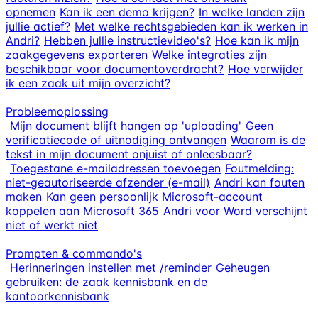
opnemen
Kan ik een demo krijgen?
In welke landen zijn
jullie actief?
Met welke rechtsgebieden kan ik werken in
Andri?
Hebben jullie instructievideo's?
Hoe kan ik mijn
zaakgegevens exporteren
Welke integraties zijn
beschikbaar voor documentoverdracht?
Hoe verwijder
ik een zaak uit mijn overzicht?
Probleemoplossing
Mijn document blijft hangen op 'uploading'
Geen
verificatiecode of uitnodiging ontvangen
Waarom is de
tekst in mijn document onjuist of onleesbaar?
Toegestane e-mailadressen toevoegen
Foutmelding:
niet-geautoriseerde afzender (e-mail)
Andri kan fouten
maken
Kan geen persoonlijk Microsoft-account
koppelen aan Microsoft 365
Andri voor Word verschijnt
niet of werkt niet
Prompten & commando's
Herinneringen instellen met /reminder
Geheugen
gebruiken: de zaak kennisbank en de
kantoorkennisbank