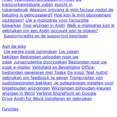
kantoorkennisbank vullen
Inzicht in
tokengebruik
Waarom ontvang ik mijn factuur nadat de
betaling is geïncasseerd?
Hoe kan ik mijn abonnement
opzeggen?
Uw e-mailadres voor facturatie
bijwerken
Taal wijzigen in Andri
Welk e-mailadres kan ik
gebruiken om een Andri-account aan te maken?
Supportcredits en de supportrol begrijpen
Aan de slag
Uw eerste zaak aanmaken
Uw zaken
bekijken
Bestanden uploaden naar uw
zaak
Jurisprudentie doorzoeken
Bestanden naar uw
zaak e-mailen
Veiligheid en Beveiliging
Office-
bestanden genereren met Tasks
De knop 'Niet nuttig'
gebruiken om feedback te geven
Transcripten van
audiobestanden bekijken
Je auteursnaam instellen voor
bijgehouden wijzigingen
Wijzigingen bijhouden-kleuren
wijzigen in Word
Verbind SharePoint en Google
Drive
Andri for Word installeren en gebruiken
Functies