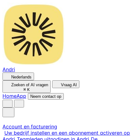
Andri
Nederlands
Zoeken of AI vragen
Vraag AI
⌘
K
Home
App
Neem contact op
Account en facturering
Uw bedrijf instellen en een abonnement activeren op
Andri
Teamleden uitnodigen in Andri
De