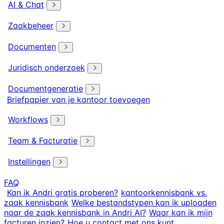
AI & Chat
Zaakbeheer
Documenten
Juridisch onderzoek
Documentgeneratie
Briefpapier van je kantoor toevoegen
Workflows
Team & Facturatie
Instellingen
FAQ
Kan ik Andri gratis proberen?
kantoorkennisbank vs.
zaak kennisbank
Welke bestandstypen kan ik uploaden
naar de zaak kennisbank in Andri AI?
Waar kan ik mijn
facturen inzien?
Hoe u contact met ons kunt