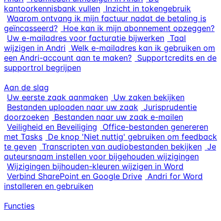
kantoorkennisbank vullen
Inzicht in tokengebruik
Waarom ontvang ik mijn factuur nadat de betaling is
geïncasseerd?
Hoe kan ik mijn abonnement opzeggen?
Uw e-mailadres voor facturatie bijwerken
Taal
wijzigen in Andri
Welk e-mailadres kan ik gebruiken om
een Andri-account aan te maken?
Supportcredits en de
supportrol begrijpen
Aan de slag
Uw eerste zaak aanmaken
Uw zaken bekijken
Bestanden uploaden naar uw zaak
Jurisprudentie
doorzoeken
Bestanden naar uw zaak e-mailen
Veiligheid en Beveiliging
Office-bestanden genereren
met Tasks
De knop 'Niet nuttig' gebruiken om feedback
te geven
Transcripten van audiobestanden bekijken
Je
auteursnaam instellen voor bijgehouden wijzigingen
Wijzigingen bijhouden-kleuren wijzigen in Word
Verbind SharePoint en Google Drive
Andri for Word
installeren en gebruiken
Functies