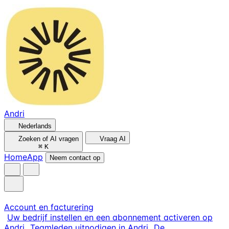
Andri
Nederlands
Zoeken of AI vragen
Vraag AI
⌘
K
Home
App
Neem contact op
Account en facturering
Uw bedrijf instellen en een abonnement activeren op
Andri
Teamleden uitnodigen in Andri
De