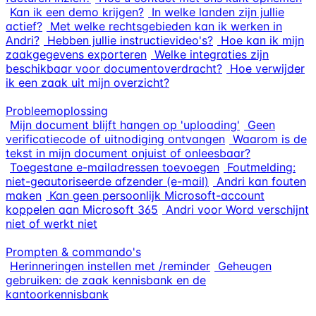
Kan ik een demo krijgen?
In welke landen zijn jullie
actief?
Met welke rechtsgebieden kan ik werken in
Andri?
Hebben jullie instructievideo's?
Hoe kan ik mijn
zaakgegevens exporteren
Welke integraties zijn
beschikbaar voor documentoverdracht?
Hoe verwijder
ik een zaak uit mijn overzicht?
Probleemoplossing
Mijn document blijft hangen op 'uploading'
Geen
verificatiecode of uitnodiging ontvangen
Waarom is de
tekst in mijn document onjuist of onleesbaar?
Toegestane e-mailadressen toevoegen
Foutmelding:
niet-geautoriseerde afzender (e-mail)
Andri kan fouten
maken
Kan geen persoonlijk Microsoft-account
koppelen aan Microsoft 365
Andri voor Word verschijnt
niet of werkt niet
Prompten & commando's
Herinneringen instellen met /reminder
Geheugen
gebruiken: de zaak kennisbank en de
kantoorkennisbank