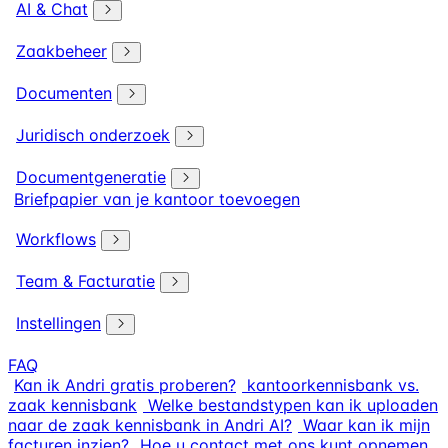
AI & Chat
Zaakbeheer
Documenten
Juridisch onderzoek
Documentgeneratie
Briefpapier van je kantoor toevoegen
Workflows
Team & Facturatie
Instellingen
FAQ
Kan ik Andri gratis proberen?
kantoorkennisbank vs.
zaak kennisbank
Welke bestandstypen kan ik uploaden
naar de zaak kennisbank in Andri AI?
Waar kan ik mijn
facturen inzien?
Hoe u contact met ons kunt opnemen